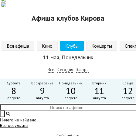
Афиша клубов Кирова
Вся афиша
Кино
Клубы
Концерты
Спек
11 мая, Понедельник
Все
Сегодня
Завтра
Суббота
Воскресенье
Понедельник
Вторник
Среда
8
9
10
11
12
августа
августа
августа
августа
августа
Ничего не найдено
Все результаты
Событий нет