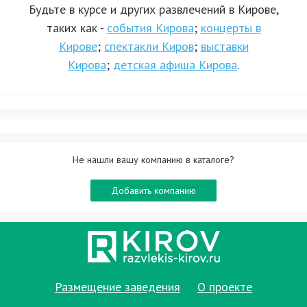
Будьте в курсе и других развлечений в Кирове,
таких как -
события Кирова
;
концерты в
Кирове
;
спектакли Киров
;
выставки
Кирова
;
детская афиша Кирова
.
Не нашли вашу компанию в каталоге?
Добавить компанию
Размещение заведения
О проекте