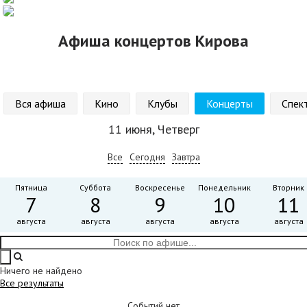
Афиша концертов Кирова
Вся афиша
Кино
Клубы
Концерты
Спек
11 июня, Четверг
Все
Сегодня
Завтра
Пятница
Суббота
Воскресенье
Понедельник
Вторник
7
8
9
10
11
августа
августа
августа
августа
августа
Ничего не найдено
Все результаты
Событий нет