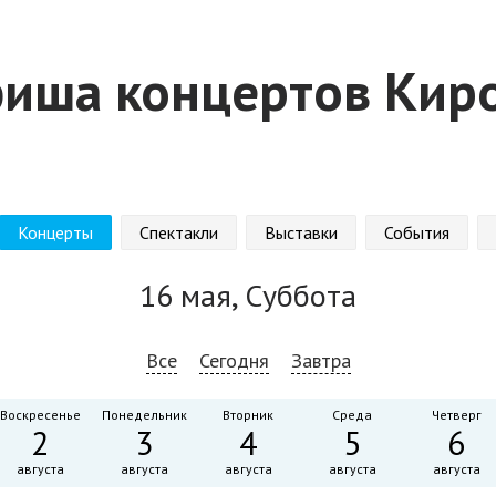
иша концертов Кир
Концерты
Спектакли
Выставки
События
16 мая, Суббота
Все
Сегодня
Завтра
Воскресенье
Понедельник
Вторник
Среда
Четверг
2
3
4
5
6
августа
августа
августа
августа
августа