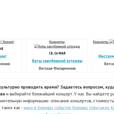
Концерты
Концерты
АЯ
СБ, 16 МАЯ
ом!
Инструм
Хиты зарубежной эстрады
мония
Вятс
Вятская Филармония
ультурно проводить время? Задаетесь вопросом, куда
ва
и выбирайте ближайший концерт. У нас Вы найдете р
нительную информацию: описание концертов, стоимость 
 таких как -
кино в Кирова
;
события Кирова
;
спектакли К