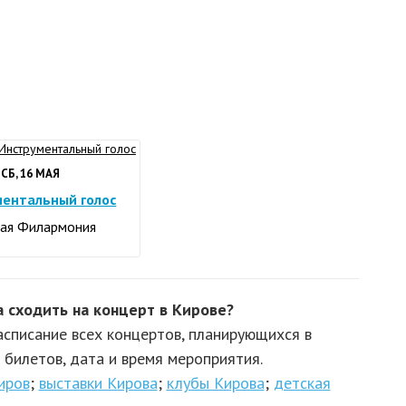
СБ, 16 МАЯ
ентальный голос
кая Филармония
 сходить на концерт в Кирове?
асписание всех концертов, планирующихся в
билетов, дата и время мероприятия.
иров
;
выставки Кирова
;
клубы Кирова
;
детская