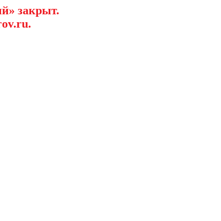
й» закрыт.
ov.ru.