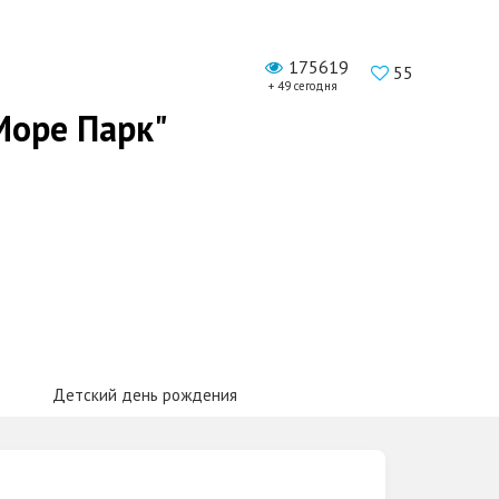
175619
55
+ 49 сегодня
Море Парк"
Детский день рождения