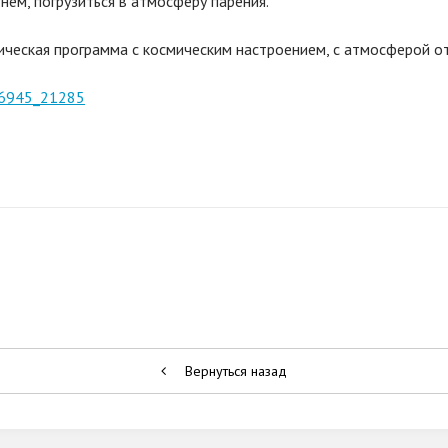
нём, погрузиться в атмосферу парения.
ческая программа с космическим настроением, с атмосферой от
606945_21285
Вернуться назад