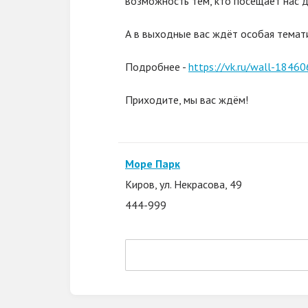
возможность тем, кто посещает нас д
А в выходные вас ждёт особая темати
Подробнее -
https://vk.ru/wall-184
Приходите, мы вас ждём!
Море Парк
Киров, ул. Некрасова, 49
444-999