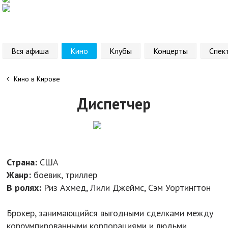
Вся афиша
Кино
Клубы
Концерты
Спек
Кино в Кирове
Диспетчер
Страна:
США
Жанр:
боевик, триллер
В ролях:
Риз Ахмед, Лили Джеймс, Сэм Уортингтон
Брокер, занимающийся выгодными сделками между
коррумпированными корпорациями и людьми,