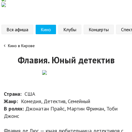
Вся афиша
Кино
Клубы
Концерты
Спек
Кино в Кирове
Флавия. Юный детектив
Страна:
США
Жанр:
Комедия, Детектив, Семейный
В ролях:
Джонатан Прайс, Мартин Фриман, Тоби
Джонс
Флавия де Люс — юная любительница детективов с