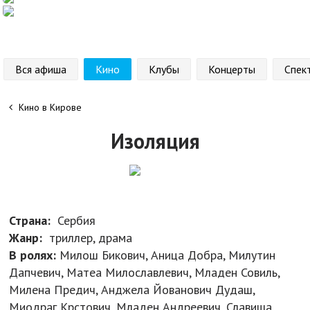
Вся афиша
Кино
Клубы
Концерты
Спек
Кино в Кирове
Изоляция
Страна:
Сербия
Жанр:
триллер, драма
В ролях:
Милош Бикович, Аница Добра, Милутин
Дапчевич, Матеа Милославлевич, Младен Совиль,
Милена Предич, Анджела Йованович Дудаш,
Миодраг Крстович, Младен Андреевич, Славиша