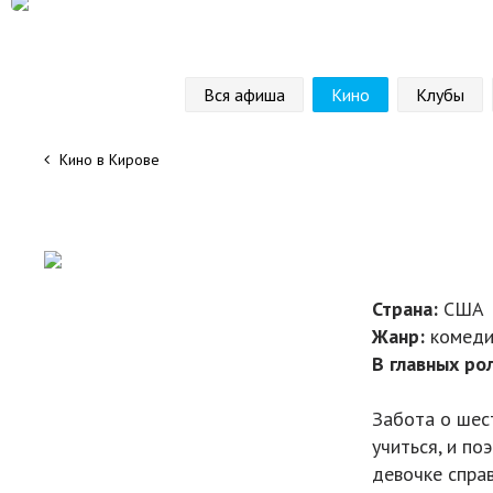
Вся афиша
Кино
Клубы
Кино в Кирове
Страна:
США
Жанр:
комеди
В главных ро
Забота о шес
учиться, и по
девочке спра