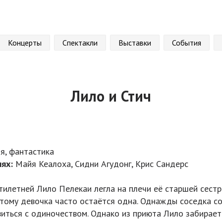
Концерты
Спектакли
Выставки
События
Лило и Стич
я, фантастика
лях:
Майя Кеалоха, Сидни Агудонг, Крис Сандерс
тилетней Лило Пелекаи легла на плечи её старшей сестр
этому девочка часто остаётся одна. Однажды соседка со
виться с одиночеством. Однако из приюта Лило забирает