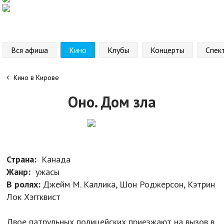
Вся афиша
Кино
Клубы
Концерты
Спек
Кино в Кирове
Оно. Дом зла
Страна:
Канада
Жанр:
ужасы
В ролях:
Джейм М. Каллика, Шон Роджерсон, Кэтрин
Лок Хэггквист
Двое патрульных полицейских приезжают на вызов в