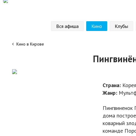
Вся афиша
Кино
Клубы
Кино в Кирове
Пингвинён
Страна:
Коре
Жанр:
Мультф
Пингвиненок 
дома построен
коварный зло
команде Поро