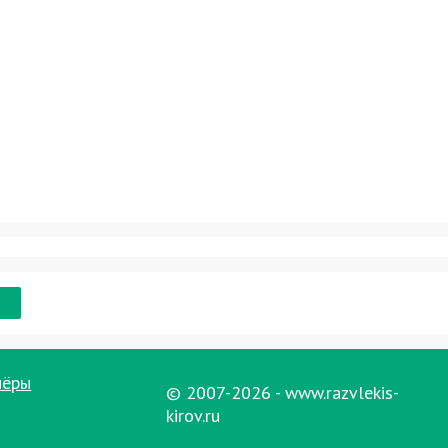
нёры
© 2007-2026 - www.razvlekis-
kirov.ru