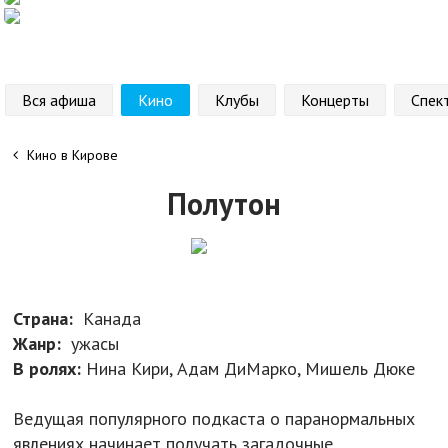
Вся афиша
Кино
Клубы
Концерты
Спек
Кино в Кирове
Полутон
Страна:
Канада
Жанр:
ужасы
В ролях:
Нина Кири, Адам ДиМарко, Мишель Дюке
Ведущая популярного подкаста о паранормальных
явлениях начинает получать загадочные