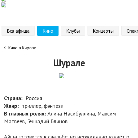
Вся афиша
Кино
Клубы
Концерты
Спек
Кино в Кирове
Шурале
Страна:
Россия
Жанр:
триллер, фэнтези
В главных ролях:
Алина Насибуллина, Максим
Матвеев, Геннадий Блинов
Айша готовится к свадьбе, но неожиданно узнаёт о