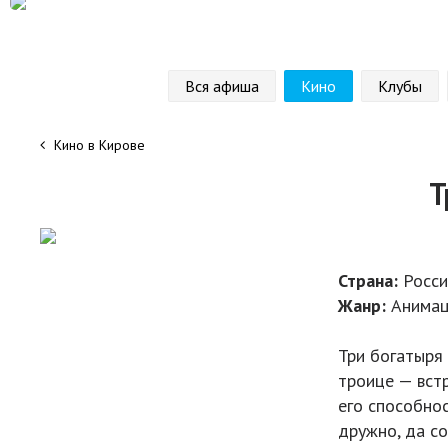
Вся афиша
Кино
Клубы
Кино в Кирове
Т
Страна:
Росс
Жанр:
Анимац
Три богатыря 
троице — вст
его способнос
дружно, да со