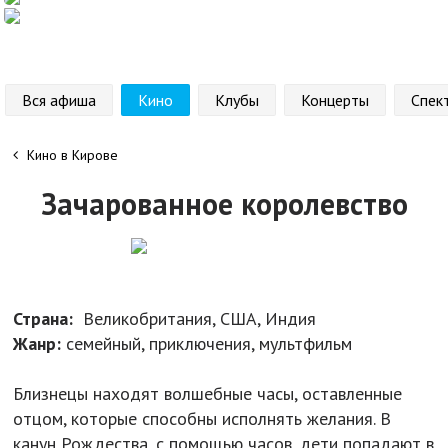
Вся афиша
Кино
Клубы
Концерты
Спек
Кино в Кирове
Зачарованное королевство
Страна:
Великобритания, США, Индия
Жанр:
семейный, приключения, мультфильм
Близнецы находят волшебные часы, оставленные
отцом, которые способны исполнять желания. В
канун Рождества, с помощью часов, дети попадают в