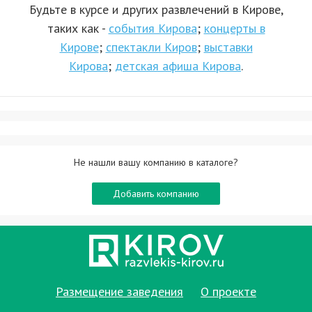
Будьте в курсе и других развлечений в Кирове,
таких как -
события Кирова
;
концерты в
Кирове
;
спектакли Киров
;
выставки
Кирова
;
детская афиша Кирова
.
Не нашли вашу компанию в каталоге?
Добавить компанию
Размещение заведения
О проекте