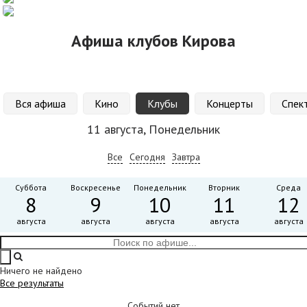
Афиша клубов Кирова
Вся афиша
Кино
Клубы
Концерты
Спек
11 августа, Понедельник
Все
Сегодня
Завтра
Суббота
Воскресенье
Понедельник
Вторник
Среда
8
9
10
11
12
августа
августа
августа
августа
августа
Ничего не найдено
Все результаты
Событий нет