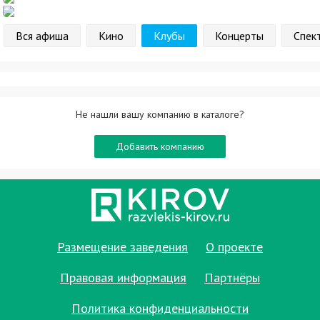
Вся афиша
Кино
Клубы
Концерты
Спек
Не нашли вашу компанию в каталоге?
Добавить компанию
Размещение заведения
О проекте
Правовая информация
Партнёры
Политика конфиденциальности