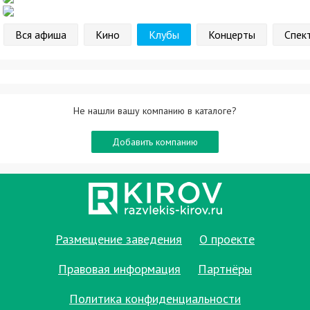
Вся афиша
Кино
Клубы
Концерты
Спек
Не нашли вашу компанию в каталоге?
Добавить компанию
Размещение заведения
О проекте
Правовая информация
Партнёры
Политика конфиденциальности