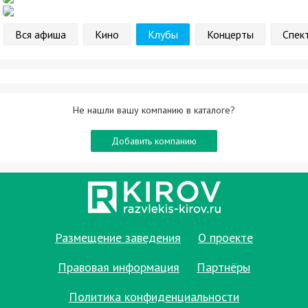
Вся афиша
Кино
Клубы
Концерты
Спек
Не нашли вашу компанию в каталоге?
Добавить компанию
Размещение заведения
О проекте
Правовая информация
Партнёры
Политика конфиденциальности