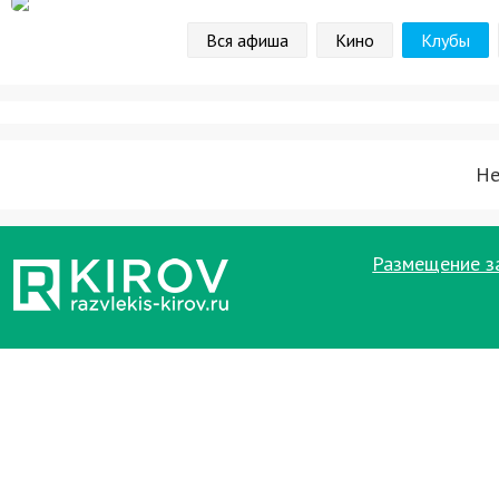
Вся афиша
Кино
Клубы
Не
Размещение з