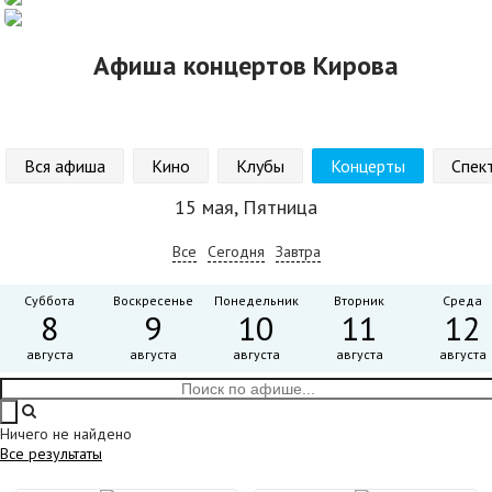
Афиша концертов Кирова
Вся афиша
Кино
Клубы
Концерты
Спек
15 мая, Пятница
Все
Сегодня
Завтра
Суббота
Воскресенье
Понедельник
Вторник
Среда
8
9
10
11
12
августа
августа
августа
августа
августа
Ничего не найдено
Все результаты