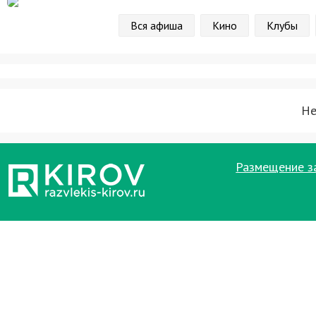
Вся афиша
Кино
Клубы
Не
Размещение з