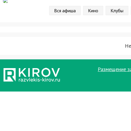
Вся афиша
Кино
Клубы
Не
Размещение з