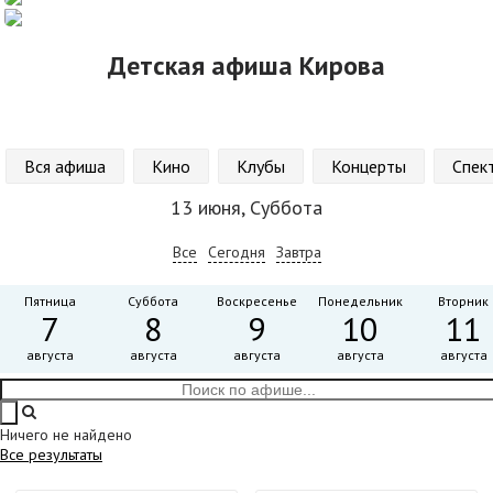
Детская афиша Кирова
Вся афиша
Кино
Клубы
Концерты
Спек
13 июня, Суббота
Все
Сегодня
Завтра
Пятница
Суббота
Воскресенье
Понедельник
Вторник
7
8
9
10
11
августа
августа
августа
августа
августа
Ничего не найдено
Все результаты