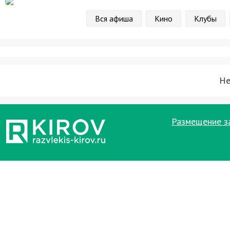
Вся афиша
Кино
Клубы
Не
Размещение з