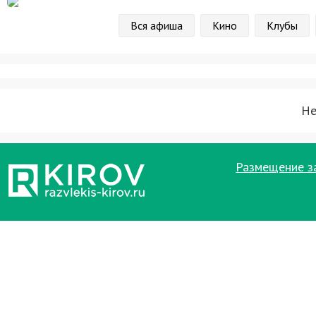
Вся афиша
Кино
Клубы
Не
Размещение з