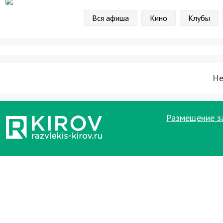
Вся афиша
Кино
Клубы
Не
Размещение з