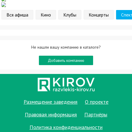
Вся афиша
Кино
Клубы
Концерты
Спек
Не нашли вашу компанию в каталоге?
Добавить компанию
Размещение заведения
О проекте
Правовая информация
Партнёры
Политика конфиденциальности