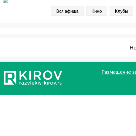
Вся афиша
Кино
Клубы
Не
Размещение з