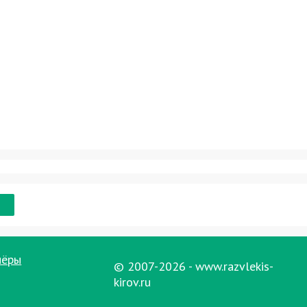
нёры
© 2007-2026 - www.razvlekis-
kirov.ru