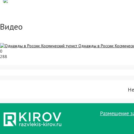
Видео
Однажды в России: Космическ
0
288
Не
Размещение з