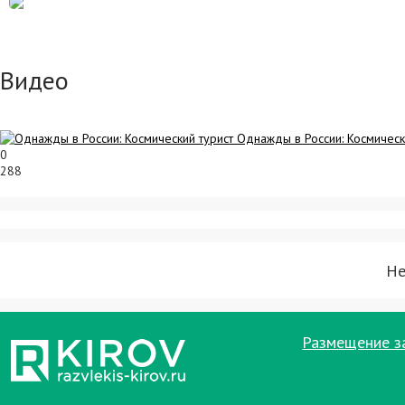
Видео
Однажды в России: Космическ
0
288
Не
Размещение з