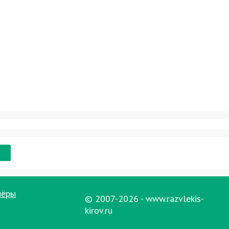
нёры
© 2007-2026 - www.razvlekis-
kirov.ru