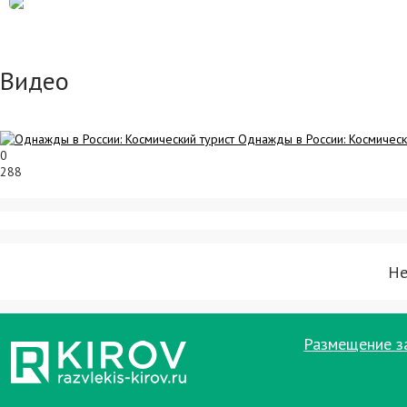
Видео
Однажды в России: Космическ
0
288
Не
Размещение з