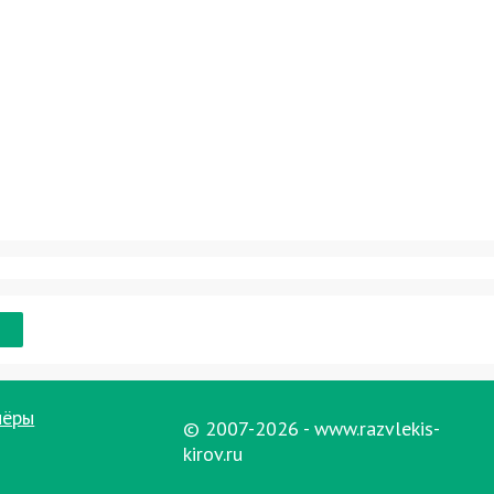
нёры
© 2007-2026 - www.razvlekis-
kirov.ru