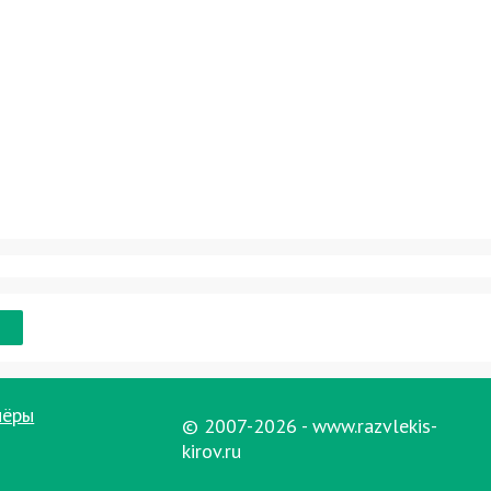
нёры
© 2007-2026 - www.razvlekis-
kirov.ru