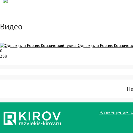
Видео
Однажды в России: Космическ
0
288
Не
Размещение з