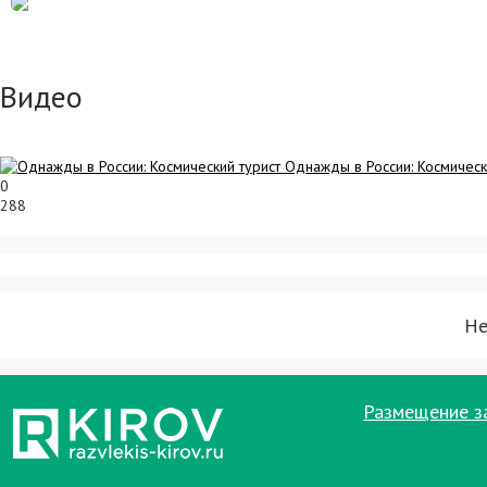
Видео
Однажды в России: Космическ
0
288
Не
Размещение з