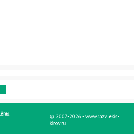
нёры
© 2007-2026 - www.razvlekis-
kirov.ru