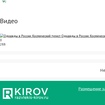
Видео
Однажды в России: Космическ
0
288
Не
Размещение з