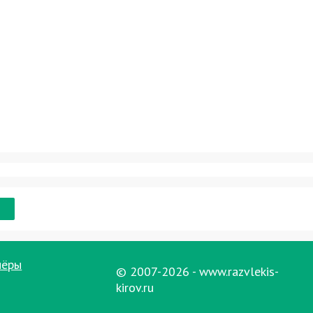
нёры
© 2007-2026 - www.razvlekis-
kirov.ru