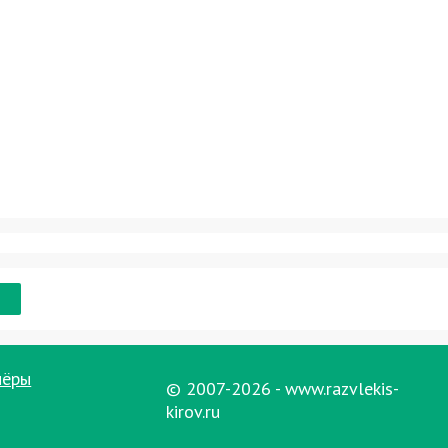
нёры
© 2007-2026 - www.razvlekis-
kirov.ru