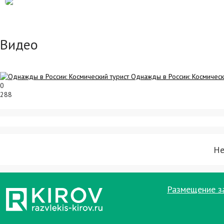
Видео
Однажды в России: Космическ
0
288
Не
Размещение з