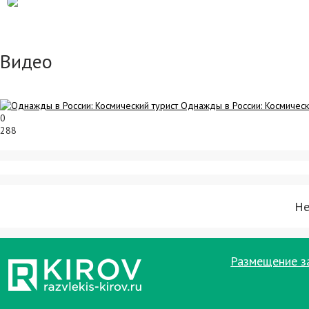
Видео
Однажды в России: Космическ
0
288
Не
Размещение з