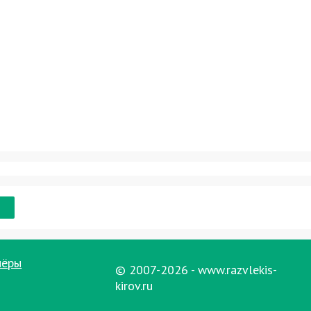
нёры
© 2007-2026 - www.razvlekis-
kirov.ru