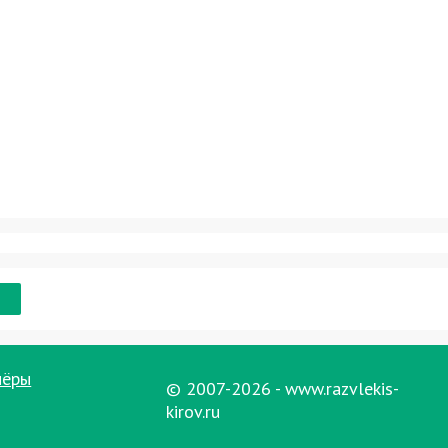
нёры
© 2007-2026 - www.razvlekis-
kirov.ru