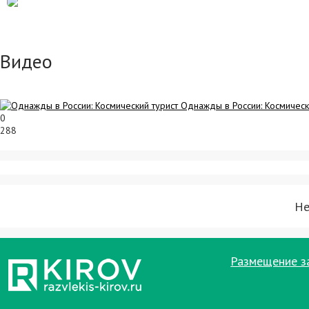
Видео
Однажды в России: Космическ
0
288
Не
Размещение з