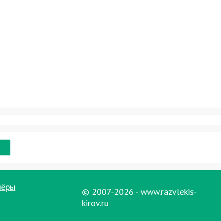
нёры
© 2007-2026 - www.razvlekis-
kirov.ru