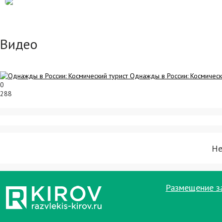
Видео
Однажды в России: Космическ
0
288
Не
Размещение з