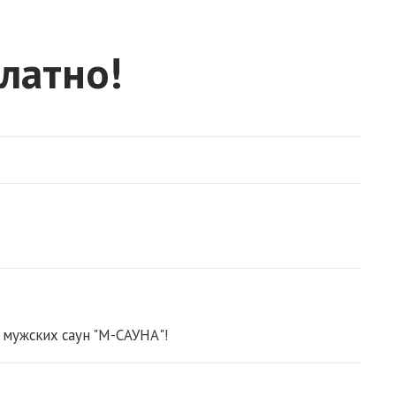
латно!
мужских саун "М-САУНА"!