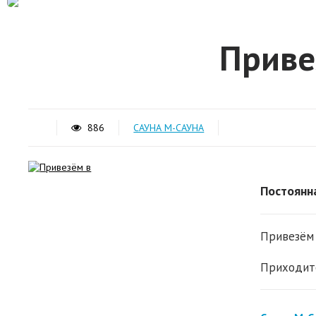
Приве
886
САУНА М-САУНА
Постоянн
Привезём в
Приходите