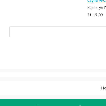
Сауна М-С
Киров, ул. 
21-15-09
Не