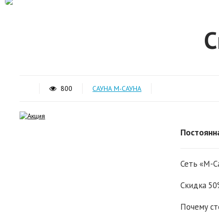
С
800
САУНА М-САУНА
Постоянн
Сеть «М-С
Скидка 50
Почему ст