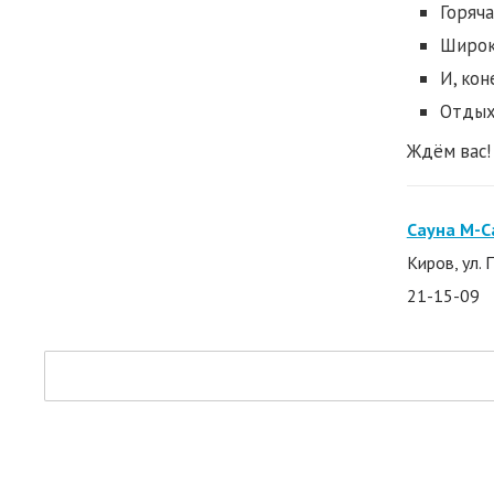
Горяча
Широки
И, кон
Отдых
Ждём вас!
Сауна М-С
Киров, ул. 
21-15-09