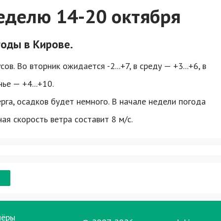
неделю 14-20 октября
годы в Кирове.
в. Во вторник ожидается -2...+7, в среду — +3...+6, в
нье — +4...+10.
га, осадков будет немного. В начале недели погода
я скорость ветра составит 8 м/с.
нёры