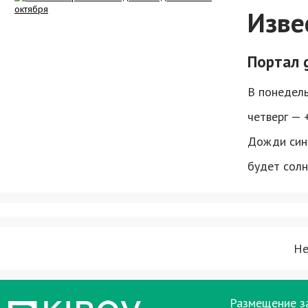
Изве
Портал 
В понедельн
четверг — +
Дожди сино
будет солн
Не
Размещение з