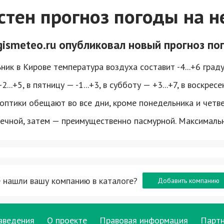
стен прогноз погоды на 
gismeteo.ru опубликовал новый прогноз по
ик в Кирове температура воздуха составит -4...+6 градусо
2...+5, в пятницу — -1...+3, в субботу — +3...+7, в воскресе
птики обещают во все дни, кроме понедельника и четвер
ечной, затем — преимущественно пасмурной. Максимальна
 нашли вашу компанию в каталоге?
Добавить компанию
аведения
О проекте
Правовая информация
Парт