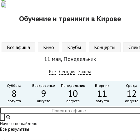
Обучение и тренинги в Кирове
Вся афиша
Кино
Клубы
Концерты
Спек
11 мая, Понедельник
Все
Сегодня
Завтра
Суббота
Воскресенье
Понедельник
Вторник
Среда
8
9
10
11
12
августа
августа
августа
августа
августа
Ничего не найдено
Все результаты