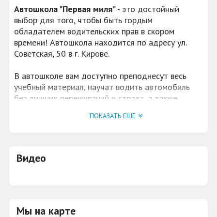
Автошкола "Первая миля"
- это достойный
выбор для того, чтобы быть гордым
обладателем водительских прав в скором
времени! Автошкола находится по адресу ул.
Советская, 50 в г. Кирове.
В автошколе вам доступно преподнесут весь
учебный материал, научат водить автомобиль
без лишних переживаний и страха, а также
разберут с вами все нюансы спорных ситуаций на
ПОКАЗАТЬ ЕЩЁ
дорогах, чтобы вы смогли превосходно
чувствовать себя в качестве водителя.
Видео
Мы на карте