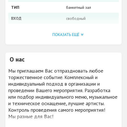
ТИП
банкетный зал
ВХОД
свободный
КУХНЯ
европейская
ПОКАЗАТЬ ЕЩЁ
КОЛИЧЕСТВО ЗАЛОВ
3
КОЛИЧЕСТВО
Караоке зал - 40. Кафе -
ПОСАДОЧНЫХ МЕСТ
90. Vip зал - 15.
О нас
ОСОБЕННОСТИ
карта вин, кофейная
Мы приглашаем Вас отпраздновать любое
карта, алкогольная карта,
торжественное событие. Комплексный и
фирменные блюда, свои
индивидуальный подход в организации и
блюда, еда на вынос
проведении Вашего мероприятия. Разработка
СРЕДНИЙ ЧЕК (БЕЗ
500 рублей
или подбор индивидуального меню, музыкальное
АЛКОГОЛЯ)
и техническое оснащение, лучшие артисты.
Контроль проведения самого мероприятия!
СРЕДНИЙ ЧЕК НА БАНКЕТ
от 1600 рублей
Мы разные для Вас!
ОПЛАТА БАНКОВСКИМИ
да
КАРТАМИ