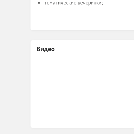
тематические вечеринки;
АКТИВНЫЕ РАЗВЛЕЧЕНИЯ
детские праздники;
РАЗМЕЩЕНИЕ
встречи с коллегами по работе;
корпоративные вечера;
активные виды спорта;
Видео
ловить рыбу, кататься на велосипедах
катание на сапах;
баня на дровах;
беседка, барбекю, казан.
База отдыха BAGAT’TO приглашает своих 
местные коттеджи, оснащенные всем необх
озеро. Чистота и уют создают приятную,
10% скидка при бронировании по промок