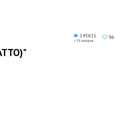
145621
96
+ 33 сегодня
АТТО)"