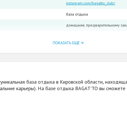
instagram.com/bagatto_club/
база отдыха
домашняя, предварительному зак
караоке, спутниковое ТV
ПОКАЗАТЬ ЕЩЁ
банкет, свадьбу, корпоративы
отдельное место для курения
тематическое оформление вечерин
снегоходе, катание на ватрушках,
 уникальная база отдыха в Кировской области, находяща
да
дальние карьеры). На базе отдыха BAGAT'TO вы сможете
10% скидка при бронировании по
да, на дровах с вениками в кажд
3 домика, беседка с мангалом, оз