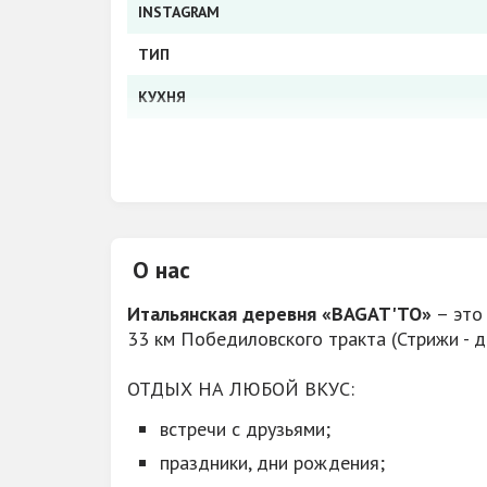
INSTAGRAM
ТИП
КУХНЯ
РАЗВЛЕЧЕНИЯ
ВОЗМОЖНОСТЬ ОРГАНИЗОВАТЬ
ВОЗМОЖНОСТЬ КУРЕНИЯ
О нас
ДОПОЛНИТЕЛЬНО
Итальянская деревня «BAGAT'TO»
– это
ПАРКОВКА
33 км Победиловского тракта (Стрижи - 
АКЦИИ, СКИДКИ
ОТДЫХ НА ЛЮБОЙ ВКУС:
БАНЯ
встречи с друзьями;
НА ТЕРРИТОРИИ
праздники, дни рождения;