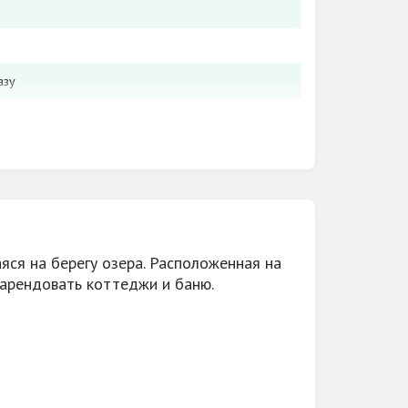
азу
ок, шоу-программа, ди-джей, катание на
 сплавление по реке
яся на берегу озера. Расположенная на
 арендовать коттеджи и баню.
 промокоду «Развлекись Киров»
ом домике
еро