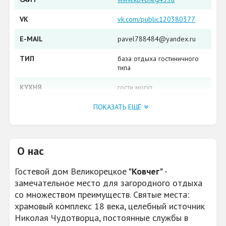
VK
vk.com/public120380377
E-MAIL
pavel788484@yandex.ru
ТИП
база отдыха гостиничного
типа
КУХНЯ
гости могут
самостоятельно готовить
на общей кухне и
ПОКАЗАТЬ ЕЩЁ
мангалах, или заказать
трехразовое питание на
базе отдыха.
О нас
РАЗВЛЕЧЕНИЯ
бильярд, спутниковое ТВ,
настольный теннис,
Гостевой дом Великорецкое
"Ковчег"
-
спортивный тренажерный
зал, настольный футбол
замечательное место для загородного отдыха
со множеством преимуществ. Святые места:
ВОЗМОЖНОСТЬ
торжества по случаю
храмовый комплекс 18 века, целебный источник
ОРГАНИЗОВАТЬ
православных
Николая Чудотворца, постоянные службы в
праздников, крещения,