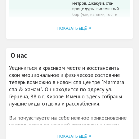
метров, джакузи, спа-
процедуры, витаминный
бар (чай, напитки, тост и
ассорти выпечка)
ПОКАЗАТЬ ЕЩЁ
WI-FI
Да
ВОЗМОЖНОСТЬ
Семейные и
ОРГАНИЗОВАТЬ
корпоративные
О нас
вечеринки до 40 человек
Уединиться в красивом месте и восстановить
ПАРКОВКА
Да
свои эмоциональное и физическое состояние
АКЦИИ, СКИДКИ
Подарочные
теперь возможно в новом спа центре "Marmara
сертификаты (на любую
спа & хамам"
.
Он находится по адресу ул.
сумму)
Герцена, 88 в г. Кирове. Именно здесь собраны
лучшие виды отдыха и расслабления.
ВМЕСТИМОСТЬ
35 человек
Вы почувствуете на себе нежное прикосновение
удовольствия от каждой процедуры и услуги...
Вас окутает бархатное дыхание тайн и лучших
ПОКАЗАТЬ ЕЩЁ