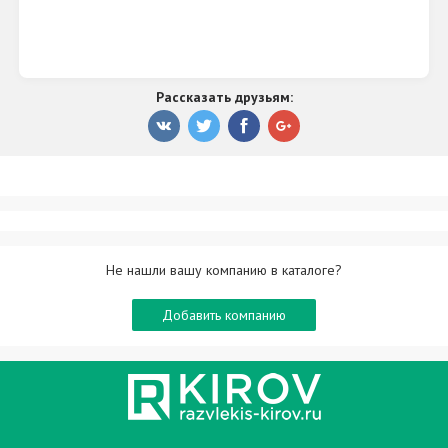
организации семейных и корпоративных
вечеринок, дней рождения до 40 гостей. Любой
праздник станет настоящим ярким событием и
не менее ярким воспоминанием!
Рассказать друзьям:
Каждый стремиться к совершенству, а Спа-центр
"Marmara спа & хамам" помогает Вам в этом!
Не нашли вашу компанию в каталоге?
Добавить компанию