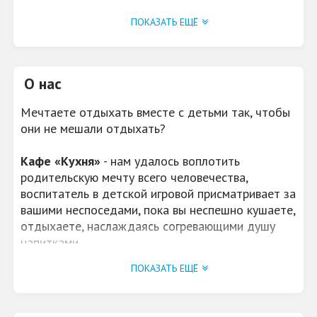
WI-FI
ПОКАЗАТЬ ЕЩЁ
да
УСЛУГИ
2 уютных зала, детская
игровая комната
О нас
ПАРКОВКА
да
Мечтаете отдыхать вместе с детьми так, чтобы
они не мешали отдыхать?
Кафе «Кухня»
- нам удалось воплотить
родительскую мечту всего человечества,
воспитатель в детской игровой присматривает за
вашими неспоседами, пока вы неспешно кушаете,
отдыхаете, наслаждаясь согревающими душу
напитками.
ПОКАЗАТЬ ЕЩЁ
Кафе расположено по адресу ул. Молодой
Гвардии, 96 города Кирова. Это место, где
каждый член семьи с утра до вечера, с