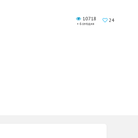
10718
24
+ 6 сегодня