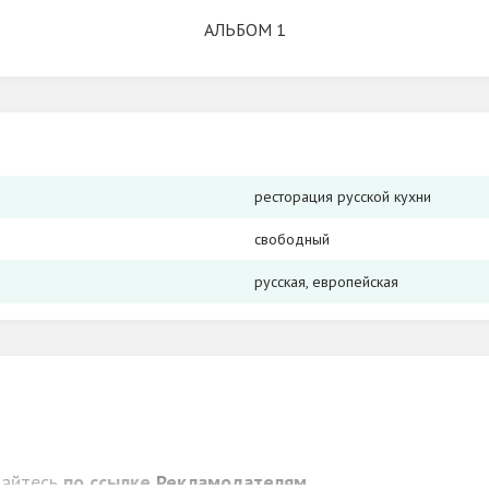
АЛЬБОМ 1
ресторация русской кухни
свободный
русская, европейская
щайтесь
по ссылке
Рекламодателям